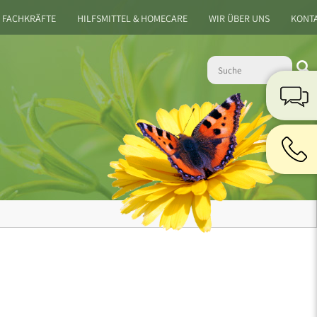
 FACHKRÄFTE
HILFSMITTEL & HOMECARE
WIR ÜBER UNS
KONT