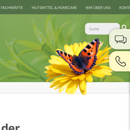
 FACHKRÄFTE
HILFSMITTEL & HOMECARE
WIR ÜBER UNS
KONT
 der