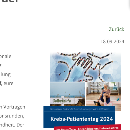
Zurück
18.09.2024
ionale
z
llung
, eure
en Vorträgen
ionsrunden,
ndheit. Der