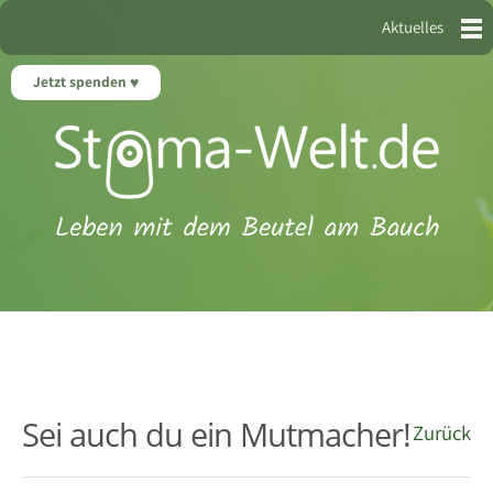
Aktuelles
Jetzt spenden
Sei auch du ein Mutmacher!
Zurück