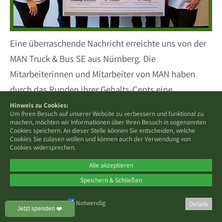
Eine überraschende Nachricht erreichte uns von der
MAN Truck & Bus SE aus Nürnberg. Die
Mitarbeiterinnen und Mitarbeiter von MAN haben
durch das Runden ihrer Gehalts-Cents eine
beeindruckende Spende von 5.000 € gesammelt. Und
Hinweis zu Cookies:
Um Ihren Besuch auf unserer Website zu verbessern und funktional zu
unterstützen damit unseren Einsatz für Menschen
machen, möchten wir Informationen über Ihren Besuch in sogenannten
Cookies speichern. An dieser Stelle können Sie entscheiden, welche
mit Stoma. In der vergangenen Woche trafen wir uns
Cookies Sie zulasen wollen und können auch der Verwendung von
Cookies widersprechen.
im Werk Nürnberg zur Scheckübergabe.
Alle akzeptieren
Wir sind dankbar für diese Unterstützung,
Speichern & Schließen
gemeinsam machen wir so einen bedeutenden
Cookies zulassen:
Notwendig
Details
Unterschied im Leben von Stomaträgern!
Jetzt spenden ❤️