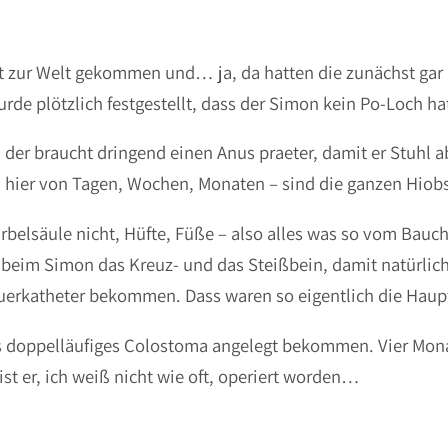
nt zur Welt gekommen und… ja, da hatten die zunächst gar
e plötzlich festgestellt, dass der Simon kein Po-Loch hatt
 der braucht dringend einen Anus praeter, damit er Stuhl a
n hier von Tagen, Wochen, Monaten – sind die ganzen Hiob
irbelsäule nicht, Hüfte, Füße – also alles was so vom Bauch
 beim Simon das Kreuz- und das Steißbein, damit natürli
Dauerkatheter bekommen. Dass waren so eigentlich die Haup
s doppelläufiges Colostoma angelegt bekommen. Vier Mon
ist er, ich weiß nicht wie oft, operiert worden…