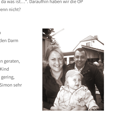
 da was ist…“. Daraufhin haben wir die OP
enn nicht?
m
 den Darm
n geraten,
 Kind
 gering,
 Simon sehr