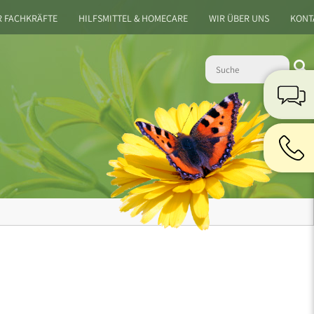
R FACHKRÄFTE
HILFSMITTEL & HOMECARE
WIR ÜBER UNS
KONT