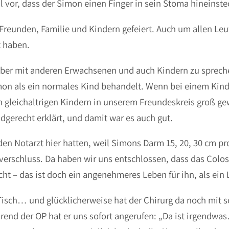
vor, dass der Simon einen Finger in sein Stoma hineinst
 Freunden, Familie und Kindern gefeiert. Auch um allen Leu
t haben.
ber mit anderen Erwachsenen und auch Kindern zu sprech
mon als ein normales Kind behandelt. Wenn bei einem Kinde
len gleichaltrigen Kindern in unserem Freundeskreis groß 
gerecht erklärt, und damit war es auch gut.
den Notarzt hier hatten, weil Simons Darm 15, 20, 30 cm pr
verschluss. Da haben wir uns entschlossen, dass das Colo
t – das ist doch ein angenehmeres Leben für ihn, als ein L
sch… und glücklicherweise hat der Chirurg da noch mit so
hrend der OP hat er uns sofort angerufen: „Da ist irgendw