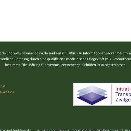
.de und www.stoma-forum.de sind ausschließlich zu Informationszwecken bestimmt
 persönliche Beratung durch eine qualifizierte medizinische Pflegekraft (z.B. Stomath
bestimmt. Die Haftung für eventuell entstehende Schäden ist ausgeschlossen.
ruf
a-welt.de
ern und funktional zu machen, möchten wir Informationen über Ihren Besuch in