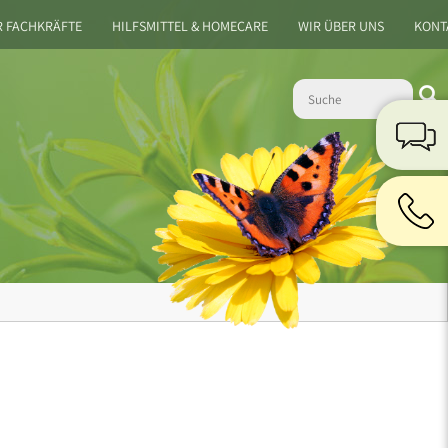
R FACHKRÄFTE
HILFSMITTEL & HOMECARE
WIR ÜBER UNS
KONT