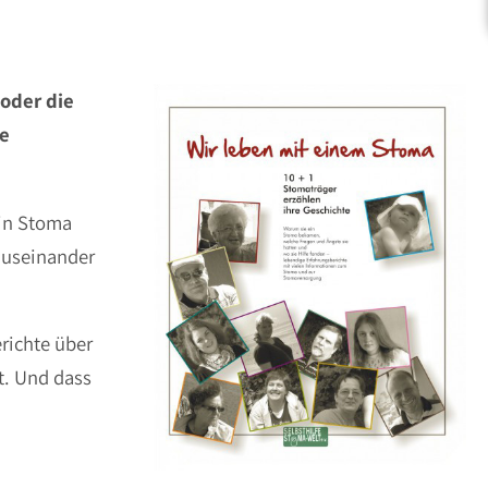
oder die
ne
ein Stoma
auseinander
erichte über
t. Und dass