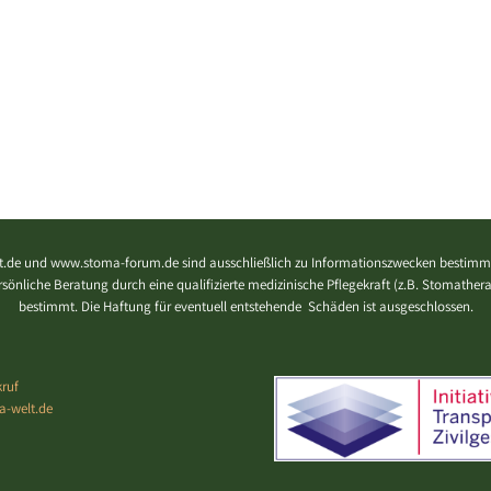
.de und www.stoma-forum.de sind ausschließlich zu Informationszwecken bestimmt
 persönliche Beratung durch eine qualifizierte medizinische Pflegekraft (z.B. Stomath
bestimmt. Die Haftung für eventuell entstehende Schäden ist ausgeschlossen.
ruf
a-welt.de