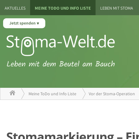
AKTUELLES
MEINE TODO UND INFO LISTE
LEBEN MIT STOMA
Jetzt spenden
Meine ToDo und Info Liste
Vor der Stoma-Operation
Stomamarkierung – Ein