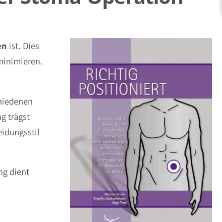
en
ist. Dies
minimieren.
hiedenen
g trägst
idungsstil
ng dient