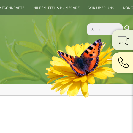
R FACHKRÄFTE
HILFSMITTEL & HOMECARE
WIR ÜBER UNS
KONT