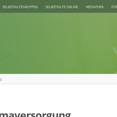
SELBSTHILFEGRUPPEN
SELBSTHILFE ONLINE
MEDIATHEK
FÜ
ng
omaversorgung