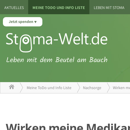
AKTUELLES
MEINE TODO UND INFO LISTE
LEBEN MIT STOMA
Jetzt spenden
Meine ToDo und Info Liste
Nachsorge
Wirken m
Wirken meine Medika