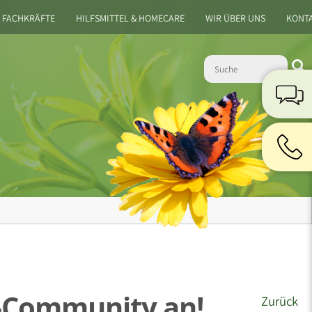
 FACHKRÄFTE
HILFSMITTEL & HOMECARE
WIR ÜBER UNS
KONT
a-Community an!
Zurück