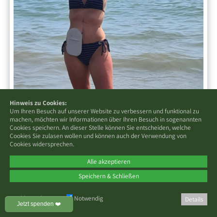
Hinweis zu Cookies:
Um Ihren Besuch auf unserer Website zu verbessern und funktional zu
machen, möchten wir Informationen über Ihren Besuch in sogenannten
Cookies speichern. An dieser Stelle können Sie entscheiden, welche
Cookies Sie zulasen wollen und können auch der Verwendung von
Cookies widersprechen.
Alle akzeptieren
Yvonne: Stehe zu dir so wie du bist, nur
wenn du dich selbst liebst,
Speichern & Schließen
Cookies zulassen:
Notwendig
Details
Jetzt spenden ❤️