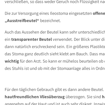
verschließen, so dass weder Geruch noch Flüssigkeit n
Die zur Versorgung eines Ileostoma eingesetzten
offene
„Ausstreifbeutel“
bezeichnet.
Auch das Aussehen der Beutel kann sehr unterschiedlich
ein
transparenter
Beutel
verwendet. Der Blick unter d
dann natürlich erschreckend sein. Ein größeres Plastik
das Stoma ganz deutlich sieht klebt am Bauch. Dass ma
wichtig
für den Arzt. So kann er mühelos beurteilen ob 
des Stuhls ist und ob mit der Stomaanlage alles in Ordn
Für den täglichen Gebrauch gibt es dann andere Beutel.
hautfreundlichen Vliesüberzug
überzogen. Sie sind
h
angenehm auf der Haut und ist auch sehr diskret. Inzwis