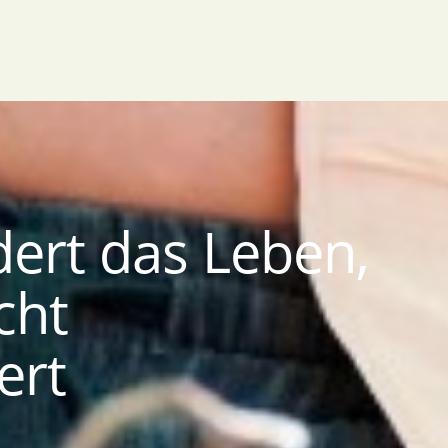
ert das Leben,
cht
ert