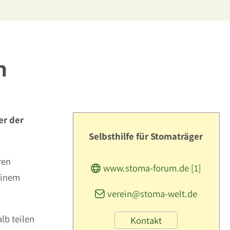
h
er der
Selbsthilfe für Stomaträger
ren
www.stoma-forum.de [1]
einem
verein@stoma-welt.de
lb teilen
Kontakt