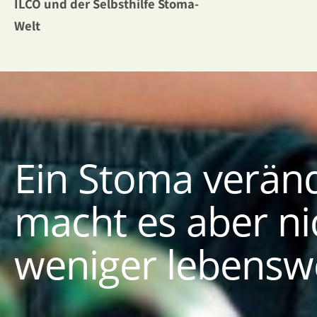
ILCO und der Selbsthilfe Stoma-
Welt
Ein Stoma veränd
macht es aber ni
weniger lebensw