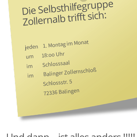
Die Selbsthilfegruppe
Zollernalb trifft sich:
jeden 1. Montag im Monat
um 18:oo Uhr
im Schlosssaal
im Balinger Zollernschloß
Schlossstr. 5
72336 Balingen
Und dann – ist alles anders !!!!!