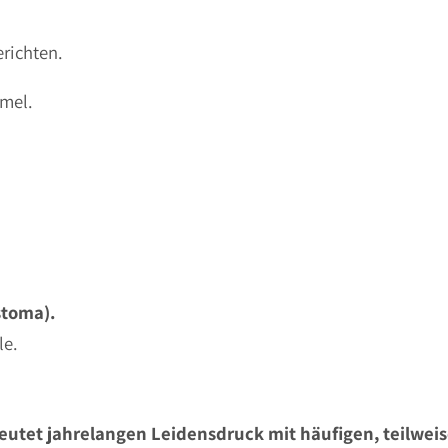
richten.
mmel.
stoma).
le.
utet jahrelangen Leidensdruck mit häufigen, teilwei