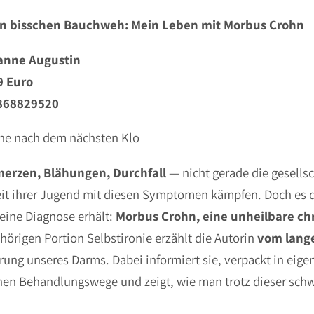
ein bisschen Bauchweh: Mein Leben mit Morbus Crohn
anne Augustin
9 Euro
3868829520
che nach dem nächsten Klo
erzen, Blähungen, Durchfall
— nicht gerade die gesell
it ihrer Jugend mit diesen Symptomen kämpfen. Doch es d
 eine Diagnose erhält:
Morbus Crohn, eine unheilbare c
ehörigen Portion Selbstironie erzählt die Autorin
vom lange
rung unseres Darms. Dabei informiert sie, verpackt in eig
nen Behandlungswege und zeigt, wie man trotz dieser sch