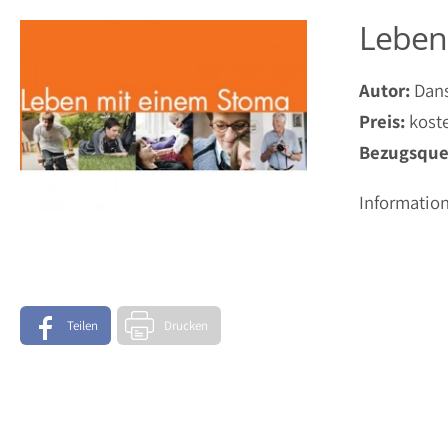
Leben
Autor:
Dan
Preis:
kost
Bezugsquel
Informatio
Teilen
Drucken