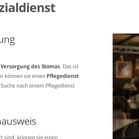
ialdienst
gung
r
Versorgung
des
Stomas
. Das ist
für können sie einen
Pflegedienst
er Suche nach einem Pflegedienst
nausweis
t sind, können sie einen