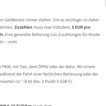
n Geldbeutel immer stärker. Um so wichtiger ist daher
rnehmen.
Zuzahlen
muss man trotzdem,
5 EUR pro
it.
Eine generelle Befreiung von Zuzahlungen für Kinder
n – nicht.
en PKW, mit Taxi, dem ÖPNV oder der Bahn. Mit einem
ährend der Fahrt einer fachlichen Betreuung oder der
arten ist.“ (§ 60 Abs. 2 Punkt 3 SGB V).
KW 0,20 EUR/km
(nach dem