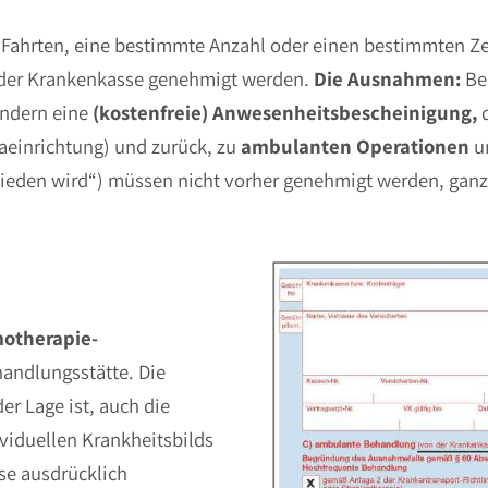
e Fahrten, eine bestimmte Anzahl oder einen bestimmten 
 der Krankenkasse genehmigt werden.
Die Ausnahmen:
Bei
ondern eine
(kostenfreie) Anwesenheitsbescheinigung,
d
einrichtung) und zurück, zu
ambulanten Operationen
un
ieden wird“) müssen nicht vorher genehmigt werden, ganz
otherapie-
andlungsstätte. Die
er Lage ist, auch die
viduellen Krankheitsbilds
se ausdrücklich