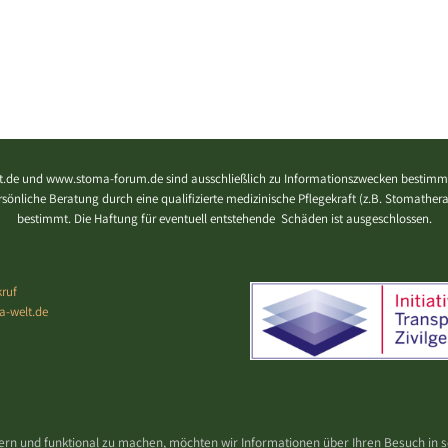
.de und www.stoma-forum.de sind ausschließlich zu Informationszwecken bestimmt
 persönliche Beratung durch eine qualifizierte medizinische Pflegekraft (z.B. Stomath
bestimmt. Die Haftung für eventuell entstehende Schäden ist ausgeschlossen.
ruf
a-welt.de
ern und funktional zu machen, möchten wir Informationen über Ihren Besuch in