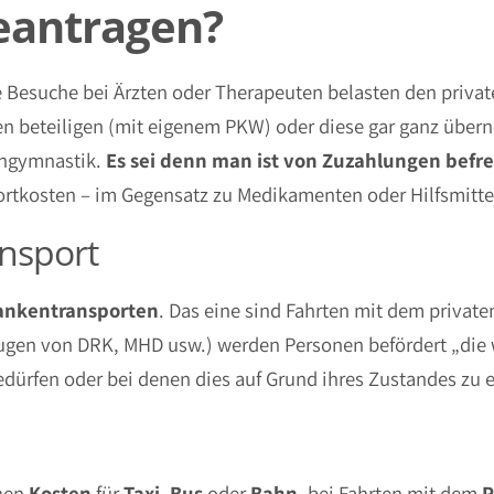
eantragen?
 Besuche bei Ärzten oder Therapeuten belasten den private
ten beteiligen (mit eigenem PKW) oder diese gar ganz übe
engymnastik.
Es sei denn man ist von Zuzahlungen befre
ortkosten – im Gegensatz zu Medikamenten oder Hilfsmittel
nsport
ankentransporten
. Das eine sind Fahrten mit dem privat
ugen von DRK, MHD usw.) werden Personen befördert „die w
rfen oder bei denen dies auf Grund ihres Zustandes zu erw
nen
Kosten
für
Taxi
,
Bus
oder
Bahn
, bei Fahrten mit dem
P