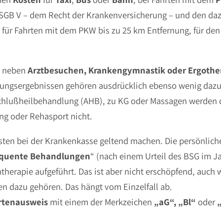
 60 SGB V – dem Recht der Krankenversicherung – und den d
für Fahrten mit dem PKW bis zu 25 km Entfernung, für den Ö
d neben
Arztbesuchen, Krankengymnastik oder Ergother
hungsergebnissen gehören ausdrücklich ebenso wenig daz
chlußheilbehandlung (AHB), zu KG oder Massagen werden di
ng oder Rehasport nicht.
kosten bei der Krankenkasse geltend machen. Die persönlich
equente Behandlungen
“ (nach einem Urteil des BSG im J
therapie aufgeführt. Das ist aber nicht erschöpfend, auc
n dazu gehören. Das hängt vom Einzelfall ab.
rtenausweis
mit einem der Merkzeichen
„aG“, „Bl“
oder