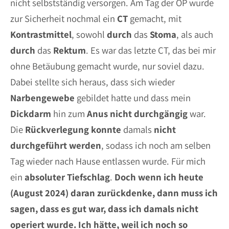
nicht selbstständig versorgen. Am Tag der OP wurde
zur Sicherheit nochmal ein
CT
gemacht, mit
Kontrastmittel
, sowohl
durch
das
Stoma
, als auch
durch
das
Rektum
. Es war das letzte CT, das bei mir
ohne Betäubung gemacht wurde, nur soviel dazu.
Dabei stellte sich heraus, dass sich wieder
Narbengewebe
gebildet hatte und dass mein
Dickdarm
hin zum
Anus
nicht
durchgängig
war.
Die
Rückverlegung
konnte
damals
nicht
durchgeführt
werden
, sodass ich noch am selben
Tag wieder nach Hause entlassen wurde. Für mich
ein
absoluter
Tiefschlag
.
Doch wenn ich heute
(August 2024) daran zurückdenke, dann muss ich
sagen, dass es gut war, dass ich damals nicht
operiert wurde. Ich hätte, weil ich noch so