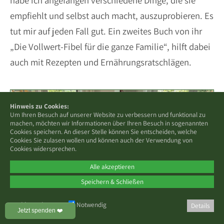
habe ich angefangen verschiedene Dinge, die sie
empfiehlt und selbst auch macht, auszuprobieren. Es
tut mir auf jeden Fall gut. Ein zweites Buch von ihr
„Die Vollwert-Fibel für die ganze Familie“, hilft dabei
auch mit Rezepten und Ernährungsratschlägen.
Hinweis zu Cookies:
Um Ihren Besuch auf unserer Website zu verbessern und funktional zu
machen, möchten wir Informationen über Ihren Besuch in sogenannten
Cookies speichern. An dieser Stelle können Sie entscheiden, welche
Cookies Sie zulasen wollen und können auch der Verwendung von
Cookies widersprechen.
Alle akzeptieren
Speichern & Schließen
Cookies zulassen:
Notwendig
Details
Jetzt spenden ❤️