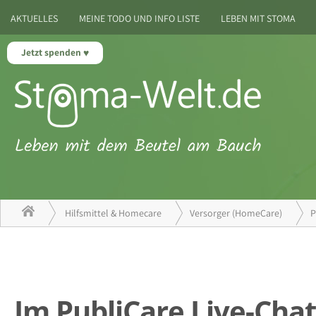
AKTUELLES
MEINE TODO UND INFO LISTE
LEBEN MIT STOMA
Jetzt spenden
Hilfsmittel & Homecare
Versorger (HomeCare)
P
Im PubliCare Live-Chat